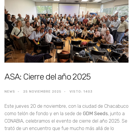
Previous
Next
ASA: Cierre del año 2025
NEWS
25 NOVIEMBRE 2025
VISTO: 1403
Este jueves 20 de noviembre, con la ciudad de Chacabuco
como telón de fondo y en la sede de
GDM Seeds
, junto a