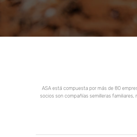
ASA está compuesta por más de 80 empresas 
socios son compañías semilleras familiares,