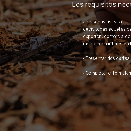
Los requisitos nece
• Personas físicas o ju
decir, todas aquellas p
exporten, comercialicen
mantengan interés en la
• Presentar dos carta
• Completar el formular