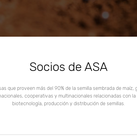
Socios de ASA
que proveen más del 90% de la semilla sembrada de maíz, gira
 nacionales, cooperativas y multinacionales relacionadas con l
biotecnología, producción y distribución de semillas.